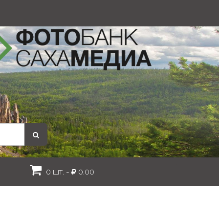
0 шт. -
0.00