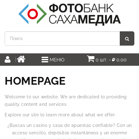
0 шт. -
0.00
МЕНЮ
HOMEPAGE
Welcome to our website. We are dedicated to providing
quality content and services.
Explore our site to learn more about what we offer.
¿Buscas un casino y casa de apuestas confiable? Con un
acceso sencillo, depósitos instantáneos y un enorme