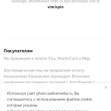
catálogo, encontrarás todo lo que necesitas con el
vincispin
Покупателям
Мы принимаем к оплате Visa, MasterCard и Мир.
Для юридических лиц мы предлагаем оплату
безналичным банковским переводом. Возможно
заключение постоянного договора с фотобанком с
постоянной схемой работы.
Используя сайт photo.sakhamedia.ru, Вы
соглашаетесь с использованием файлов cookie,
Позвоните нам по телефону +7(4112) 42-09-42 — и мы
которые указаны
ответим на все ваши вопросы