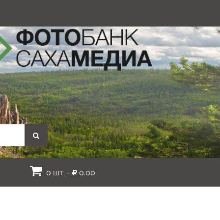
0 шт. -
0.00