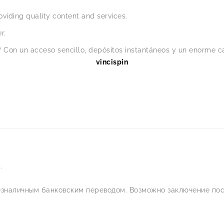
viding quality content and services.
r.
 Con un acceso sencillo, depósitos instantáneos y un enorme ca
vincispin
.
езналичным банковским переводом. Возможно заключение пос