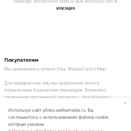
catálogo, encontrarás todo lo que necesitas con el
vincispin
Покупателям
Мы принимаем к оплате Visa, MasterCard и Мир.
Для юридических лиц мы предлагаем оплату
безналичным банковским переводом. Возможно
заключение постоянного договора с фотобанком с
постоянной схемой работы.
Используя сайт photo.sakhamedia.ru, Вы
соглашаетесь с использованием файлов cookie,
Позвоните нам по телефону +7(4112) 42-09-42 — и мы
которые указаны
ответим на все ваши вопросы