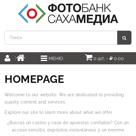
0 шт. -
0.00
МЕНЮ
HOMEPAGE
Welcome to our website. We are dedicated to providing
quality content and services.
Explore our site to learn more about what we offer.
¿Buscas un casino y casa de apuestas confiable? Con un
acceso sencillo, depósitos instantáneos y un enorme