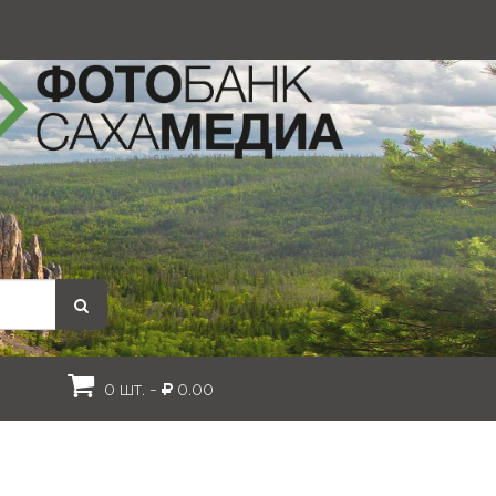
0 шт. -
0.00