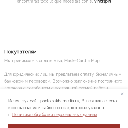
encontrarás todo lo que necesitas con el
vincispin
Покупателям
Мы принимаем к оплате Visa, MasterCard и Мир.
Для юридических лиц мы предлагаем оплату безналичным
банковским переводом. Возможно заключение постоянного
договора с фотобанком с постоянной схемой работы.
Используя сайт photo.sakhamedia.ru, Вы соглашаетесь с
Позвоните нам по телефону +7(4112) 42-09-42 — и мы
использованием файлов cookie, которые указаны
ответим на все ваши вопросы
в
Политике обработки персональных данных
АО РИИХ «Сахамедиа» © 2021