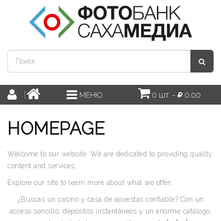
0 шт. -
0.00
МЕНЮ
HOMEPAGE
Welcome to our website. We are dedicated to providing quality
content and services.
Explore our site to learn more about what we offer.
¿Buscas un casino y casa de apuestas confiable? Con un
acceso sencillo, depósitos instantáneos y un enorme catálogo,