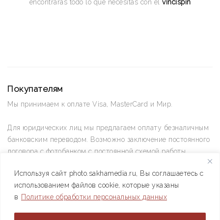
encontrarás todo lo que necesitas con el
vincispin
Покупателям
Мы принимаем к оплате Visa, MasterCard и Мир.
Для юридических лиц мы предлагаем оплату безналичным
банковским переводом. Возможно заключение постоянного
договора с фотобанком с постоянной схемой работы.
Используя сайт photo.sakhamedia.ru, Вы соглашаетесь с
Позвоните нам по телефону +7(4112) 42-09-42 — и мы
использованием файлов cookie, которые указаны
ответим на все ваши вопросы
в
Политике обработки персональных данных
АО РИИХ «Сахамедиа» © 2021