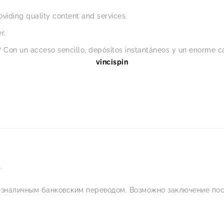
viding quality content and services.
r.
 Con un acceso sencillo, depósitos instantáneos y un enorme ca
vincispin
.
езналичным банковским переводом. Возможно заключение пос