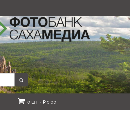
0 шт. -
0.00