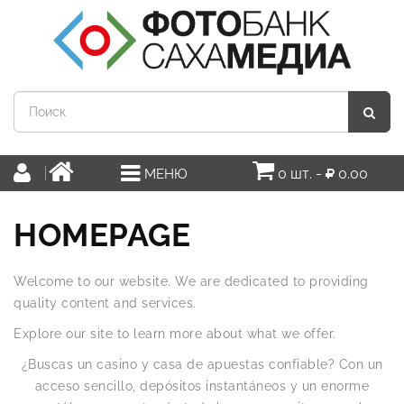
0 шт. -
0.00
МЕНЮ
HOMEPAGE
Welcome to our website. We are dedicated to providing
quality content and services.
Explore our site to learn more about what we offer.
¿Buscas un casino y casa de apuestas confiable? Con un
acceso sencillo, depósitos instantáneos y un enorme