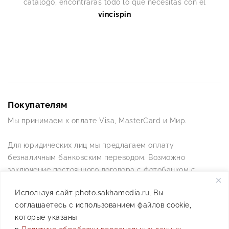
catálogo, encontrarás todo lo que necesitas con el
vincispin
Покупателям
Мы принимаем к оплате Visa, MasterCard и Мир.
Для юридических лиц мы предлагаем оплату
безналичным банковским переводом. Возможно
заключение постоянного договора с фотобанком с
постоянной схемой работы.
Используя сайт photo.sakhamedia.ru, Вы
соглашаетесь с использованием файлов cookie,
Позвоните нам по телефону +7(4112) 42-09-42 — и мы
которые указаны
ответим на все ваши вопросы