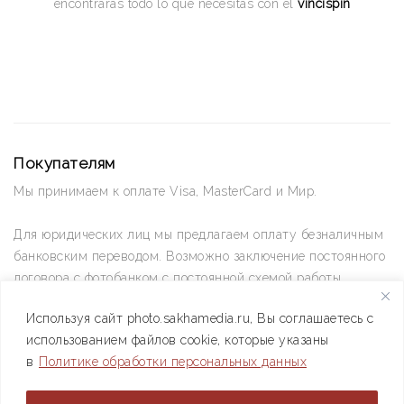
encontrarás todo lo que necesitas con el
vincispin
Покупателям
Мы принимаем к оплате Visa, MasterCard и Мир.
Для юридических лиц мы предлагаем оплату безналичным
банковским переводом. Возможно заключение постоянного
договора с фотобанком с постоянной схемой работы.
Используя сайт photo.sakhamedia.ru, Вы соглашаетесь с
Позвоните нам по телефону +7(4112) 42-09-42 — и мы
использованием файлов cookie, которые указаны
ответим на все ваши вопросы
в
Политике обработки персональных данных
АО РИИХ «Сахамедиа» © 2021