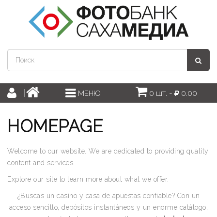
0 шт. -
0.00
МЕНЮ
HOMEPAGE
Welcome to our website. We are dedicated to providing quality
content and services.
Explore our site to learn more about what we offer.
¿Buscas un casino y casa de apuestas confiable? Con un
acceso sencillo, depósitos instantáneos y un enorme catálogo,