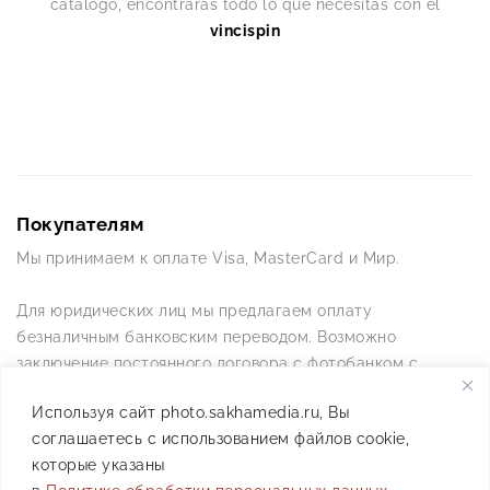
catálogo, encontrarás todo lo que necesitas con el
vincispin
Покупателям
Мы принимаем к оплате Visa, MasterCard и Мир.
Для юридических лиц мы предлагаем оплату
безналичным банковским переводом. Возможно
заключение постоянного договора с фотобанком с
постоянной схемой работы.
Используя сайт photo.sakhamedia.ru, Вы
соглашаетесь с использованием файлов cookie,
Позвоните нам по телефону +7(4112) 42-09-42 — и мы
которые указаны
ответим на все ваши вопросы