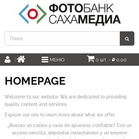
0 шт. -
0.00
МЕНЮ
HOMEPAGE
Welcome to our website. We are dedicated to providing
quality content and services.
Explore our site to learn more about what we offer.
¿Buscas un casino y casa de apuestas confiable? Con un
acceso sencillo, depósitos instantáneos y un enorme