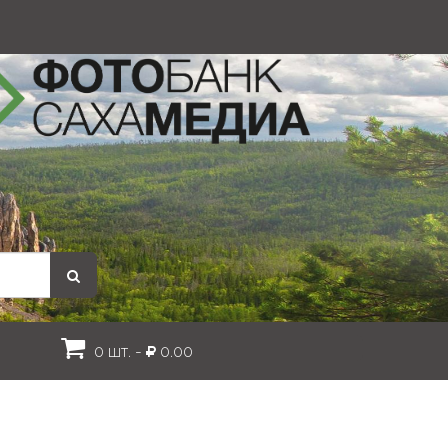
0 шт. -
0.00