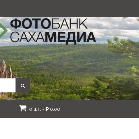
0 шт. -
0.00