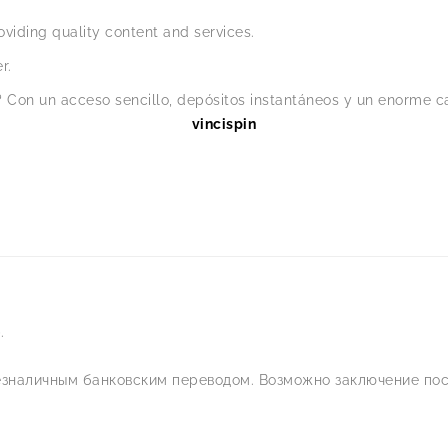
viding quality content and services.
r.
 Con un acceso sencillo, depósitos instantáneos y un enorme ca
vincispin
.
езналичным банковским переводом. Возможно заключение пос