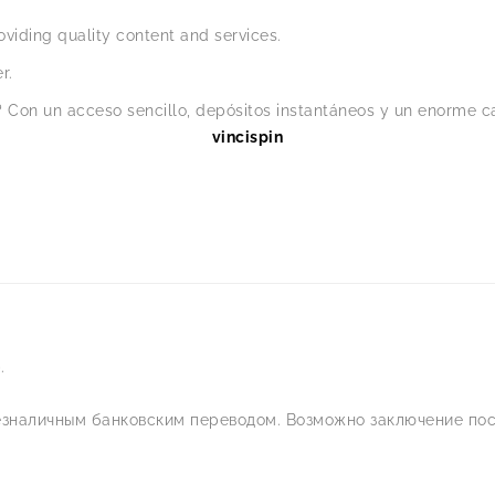
viding quality content and services.
r.
 Con un acceso sencillo, depósitos instantáneos y un enorme ca
vincispin
.
езналичным банковским переводом. Возможно заключение пос