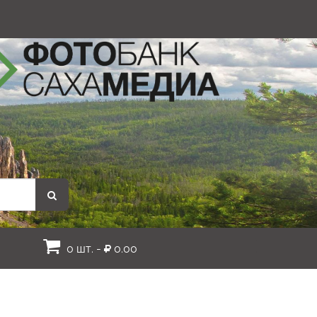
0 шт. -
0.00