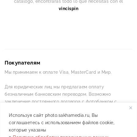
catálogo, encontrarás todo lo que necesitas con el
vincispin
Покупателям
Мы принимаем к оплате Visa, MasterCard и Мир.
Для юридических лиц мы предлагаем оплату
безналичным банковским переводом. Возможно
заключение постоянного договора с фотобанком с
постоянной схемой работы.
Используя сайт photo.sakhamedia.ru, Вы
соглашаетесь с использованием файлов cookie,
Позвоните нам по телефону +7(4112) 42-09-42 — и мы
которые указаны
ответим на все ваши вопросы