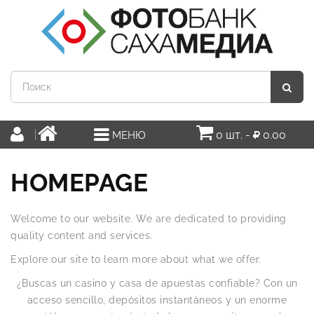
0 шт. -
0.00
МЕНЮ
HOMEPAGE
Welcome to our website. We are dedicated to providing
quality content and services.
Explore our site to learn more about what we offer.
¿Buscas un casino y casa de apuestas confiable? Con un
acceso sencillo, depósitos instantáneos y un enorme