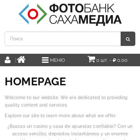
0 шт. -
0.00
МЕНЮ
HOMEPAGE
Welcome to our website. We are dedicated to providing
quality content and services.
Explore our site to learn more about what we offer.
¿Buscas un casino y casa de apuestas confiable? Con un
acceso sencillo, depósitos instantáneos y un enorme