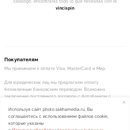
catálogo, encontrarás todo lo que necesitas con el
vincispin
Покупателям
Мы принимаем к оплате Visa, MasterCard и Мир.
Для юридических лиц мы предлагаем оплату
безналичным банковским переводом. Возможно
заключение постоянного договора с фотобанком с
постоянной схемой работы.
Используя сайт photo.sakhamedia.ru, Вы
соглашаетесь с использованием файлов cookie,
Позвоните нам по телефону +7(4112) 42-09-42 — и мы
которые указаны
ответим на все ваши вопросы