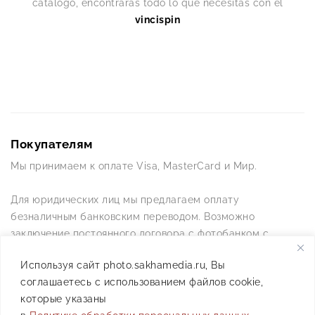
catálogo, encontrarás todo lo que necesitas con el
vincispin
Покупателям
Мы принимаем к оплате Visa, MasterCard и Мир.
Для юридических лиц мы предлагаем оплату
безналичным банковским переводом. Возможно
заключение постоянного договора с фотобанком с
постоянной схемой работы.
Используя сайт photo.sakhamedia.ru, Вы
соглашаетесь с использованием файлов cookie,
Позвоните нам по телефону +7(4112) 42-09-42 — и мы
которые указаны
ответим на все ваши вопросы