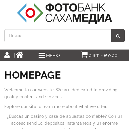
0 шт. -
0.00
МЕНЮ
HOMEPAGE
Welcome to our website. We are dedicated to providing
quality content and services.
Explore our site to learn more about what we offer.
¿Buscas un casino y casa de apuestas confiable? Con un
acceso sencillo, depósitos instantáneos y un enorme