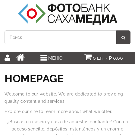
0 шт. -
0.00
МЕНЮ
HOMEPAGE
Welcome to our website. We are dedicated to providing
quality content and services.
Explore our site to learn more about what we offer.
¿Buscas un casino y casa de apuestas confiable? Con un
acceso sencillo, depósitos instantáneos y un enorme