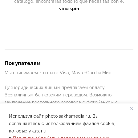
catálogo, encontrarás todo lo que necesitas con el
vincispin
Покупателям
Мы принимаем к оплате Visa, MasterCard и Мир.
Для юридических лиц мы предлагаем оплату
безналичным банковским переводом. Возможно
заключение постоянного договора с фотобанком с
постоянной схемой работы.
Используя сайт photo.sakhamedia.ru, Вы
соглашаетесь с использованием файлов cookie,
Позвоните нам по телефону +7(4112) 42-09-42 — и мы
которые указаны
ответим на все ваши вопросы