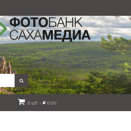
0 шт. -
0.00