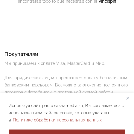
encontrarás todo lo que necesitas con el
vincispin
Покупателям
Мы принимаем к оплате Visa, MasterCard и Мир.
Для юридических лиц мы предлагаем оплату безналичным
банковским переводом. Возможно заключение постоянного
договора с фотобанком с постоянной схемой работы.
Используя сайт photo.sakhamedia.ru, Вы соглашаетесь с
Позвоните нам по телефону +7(4112) 42-09-42 — и мы
использованием файлов cookie, которые указаны
ответим на все ваши вопросы
в
Политике обработки персональных данных
АО РИИХ «Сахамедиа» © 2021