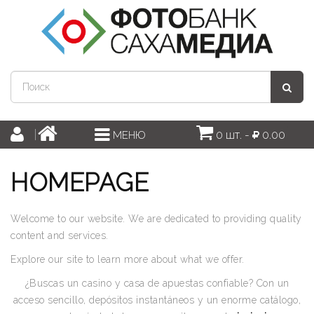
0 шт. -
0.00
МЕНЮ
HOMEPAGE
Welcome to our website. We are dedicated to providing quality
content and services.
Explore our site to learn more about what we offer.
¿Buscas un casino y casa de apuestas confiable? Con un
acceso sencillo, depósitos instantáneos y un enorme catálogo,