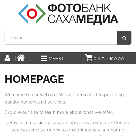
0 шт. -
0.00
МЕНЮ
HOMEPAGE
Welcome to our website. We are dedicated to providing
quality content and services.
Explore our site to learn more about what we offer.
¿Buscas un casino y casa de apuestas confiable? Con un
acceso sencillo, depósitos instantáneos y un enorme