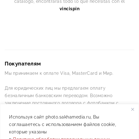
catálogo, encontrarás todo lo que necesitas con el
vincispin
Покупателям
Мы принимаем к оплате Visa, MasterCard и Мир.
Для юридических лиц мы предлагаем оплату
безналичным банковским переводом. Возможно
заключение постоянного договора с фотобанком с
постоянной схемой работы.
Используя сайт photo.sakhamedia.ru, Вы
соглашаетесь с использованием файлов cookie,
Позвоните нам по телефону +7(4112) 42-09-42 — и мы
которые указаны
ответим на все ваши вопросы