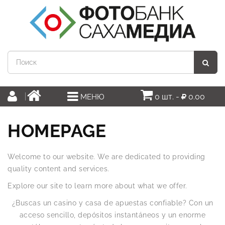
0 шт. -
0.00
МЕНЮ
HOMEPAGE
Welcome to our website. We are dedicated to providing
quality content and services.
Explore our site to learn more about what we offer.
¿Buscas un casino y casa de apuestas confiable? Con un
acceso sencillo, depósitos instantáneos y un enorme