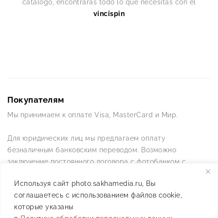
catálogo, encontrarás todo lo que necesitas con el
vincispin
Покупателям
Мы принимаем к оплате Visa, MasterCard и Мир.
Для юридических лиц мы предлагаем оплату
безналичным банковским переводом. Возможно
заключение постоянного договора с фотобанком с
постоянной схемой работы.
Используя сайт photo.sakhamedia.ru, Вы
соглашаетесь с использованием файлов cookie,
Позвоните нам по телефону +7(4112) 42-09-42 — и мы
которые указаны
ответим на все ваши вопросы