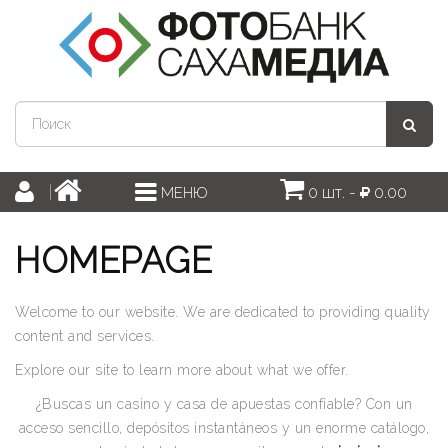
0 шт. -
0.00
МЕНЮ
HOMEPAGE
Welcome to our website. We are dedicated to providing quality
content and services.
Explore our site to learn more about what we offer.
¿Buscas un casino y casa de apuestas confiable? Con un
acceso sencillo, depósitos instantáneos y un enorme catálogo,