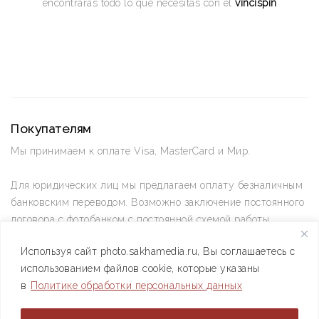
encontrarás todo lo que necesitas con el
vincispin
Покупателям
Мы принимаем к оплате Visa, MasterCard и Мир.
Для юридических лиц мы предлагаем оплату безналичным
банковским переводом. Возможно заключение постоянного
договора с фотобанком с постоянной схемой работы.
Используя сайт photo.sakhamedia.ru, Вы соглашаетесь с
Позвоните нам по телефону +7(4112) 42-09-42 — и мы
использованием файлов cookie, которые указаны
ответим на все ваши вопросы
в
Политике обработки персональных данных
АО РИИХ «Сахамедиа» © 2021