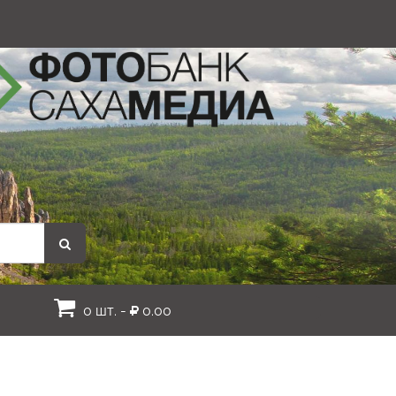
0 шт. -
0.00