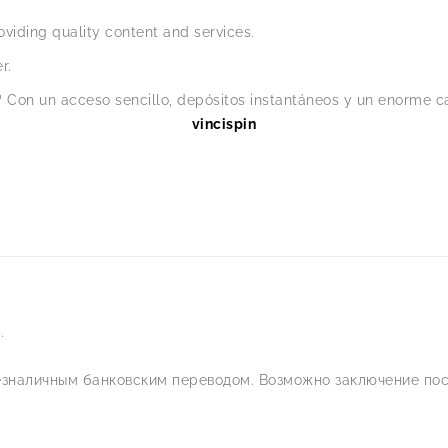
viding quality content and services.
r.
 Con un acceso sencillo, depósitos instantáneos y un enorme ca
vincispin
.
езналичным банковским переводом. Возможно заключение пос