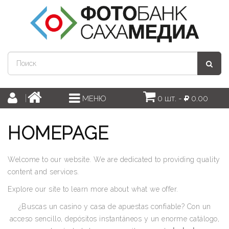
0 шт. -
0.00
МЕНЮ
HOMEPAGE
Welcome to our website. We are dedicated to providing quality
content and services.
Explore our site to learn more about what we offer.
¿Buscas un casino y casa de apuestas confiable? Con un
acceso sencillo, depósitos instantáneos y un enorme catálogo,