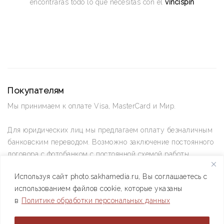
encontrarás todo lo que necesitas con el
vincispin
Покупателям
Мы принимаем к оплате Visa, MasterCard и Мир.
Для юридических лиц мы предлагаем оплату безналичным
банковским переводом. Возможно заключение постоянного
договора с фотобанком с постоянной схемой работы.
Используя сайт photo.sakhamedia.ru, Вы соглашаетесь с
Позвоните нам по телефону +7(4112) 42-09-42 — и мы
использованием файлов cookie, которые указаны
ответим на все ваши вопросы
в
Политике обработки персональных данных
АО РИИХ «Сахамедиа» © 2021