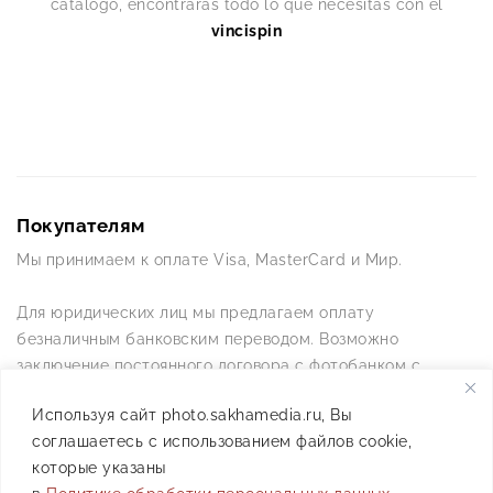
catálogo, encontrarás todo lo que necesitas con el
vincispin
Покупателям
Мы принимаем к оплате Visa, MasterCard и Мир.
Для юридических лиц мы предлагаем оплату
безналичным банковским переводом. Возможно
заключение постоянного договора с фотобанком с
постоянной схемой работы.
Используя сайт photo.sakhamedia.ru, Вы
соглашаетесь с использованием файлов cookie,
Позвоните нам по телефону +7(4112) 42-09-42 — и мы
которые указаны
ответим на все ваши вопросы