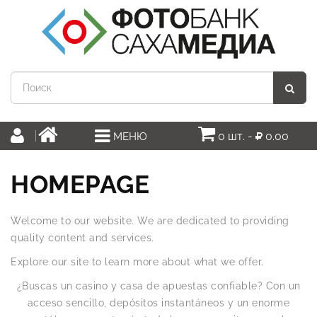
0 шт. -
0.00
МЕНЮ
HOMEPAGE
Welcome to our website. We are dedicated to providing
quality content and services.
Explore our site to learn more about what we offer.
¿Buscas un casino y casa de apuestas confiable? Con un
acceso sencillo, depósitos instantáneos y un enorme