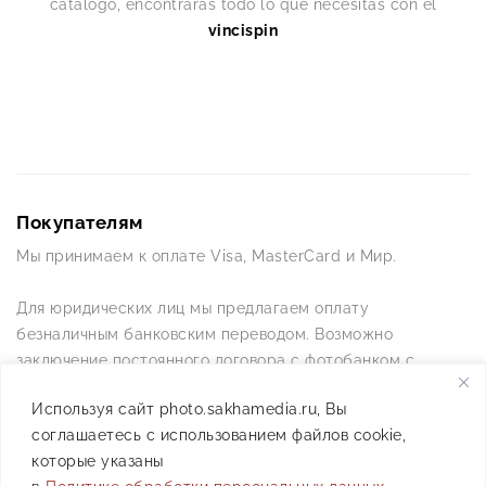
catálogo, encontrarás todo lo que necesitas con el
vincispin
Покупателям
Мы принимаем к оплате Visa, MasterCard и Мир.
Для юридических лиц мы предлагаем оплату
безналичным банковским переводом. Возможно
заключение постоянного договора с фотобанком с
постоянной схемой работы.
Используя сайт photo.sakhamedia.ru, Вы
соглашаетесь с использованием файлов cookie,
Позвоните нам по телефону +7(4112) 42-09-42 — и мы
которые указаны
ответим на все ваши вопросы