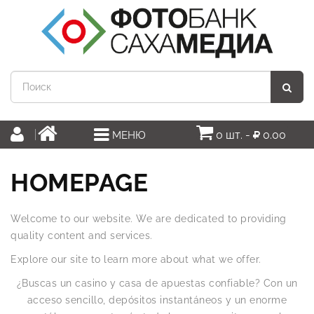
0 шт. -
0.00
МЕНЮ
HOMEPAGE
Welcome to our website. We are dedicated to providing
quality content and services.
Explore our site to learn more about what we offer.
¿Buscas un casino y casa de apuestas confiable? Con un
acceso sencillo, depósitos instantáneos y un enorme