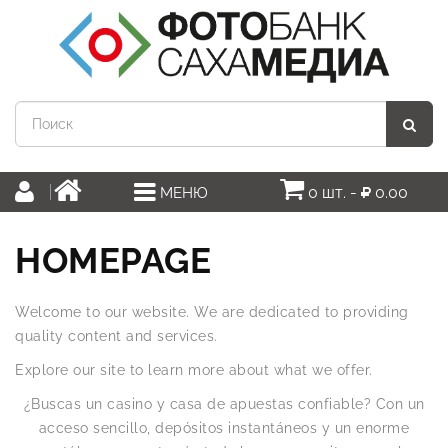
0 шт. -
0.00
МЕНЮ
HOMEPAGE
Welcome to our website. We are dedicated to providing
quality content and services.
Explore our site to learn more about what we offer.
¿Buscas un casino y casa de apuestas confiable? Con un
acceso sencillo, depósitos instantáneos y un enorme