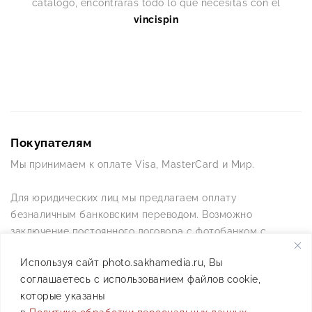
catálogo, encontrarás todo lo que necesitas con el
vincispin
Покупателям
Мы принимаем к оплате Visa, MasterCard и Мир.
Для юридических лиц мы предлагаем оплату
безналичным банковским переводом. Возможно
заключение постоянного договора с фотобанком с
постоянной схемой работы.
Используя сайт photo.sakhamedia.ru, Вы
соглашаетесь с использованием файлов cookie,
Позвоните нам по телефону +7(4112) 42-09-42 — и мы
которые указаны
ответим на все ваши вопросы