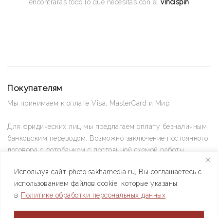
encontrarás todo lo que necesitas con el
vincispin
Покупателям
Мы принимаем к оплате Visa, MasterCard и Мир.
Для юридических лиц мы предлагаем оплату безналичным
банковским переводом. Возможно заключение постоянного
договора с фотобанком с постоянной схемой работы.
Используя сайт photo.sakhamedia.ru, Вы соглашаетесь с
Позвоните нам по телефону +7(4112) 42-09-42 — и мы
использованием файлов cookie, которые указаны
ответим на все ваши вопросы
в
Политике обработки персональных данных
АО РИИХ «Сахамедиа» © 2021