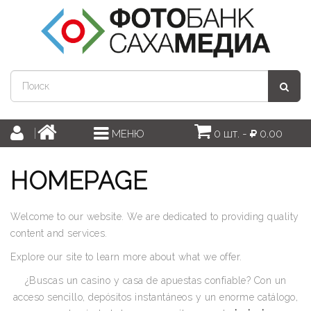
0 шт. -
0.00
МЕНЮ
HOMEPAGE
Welcome to our website. We are dedicated to providing quality
content and services.
Explore our site to learn more about what we offer.
¿Buscas un casino y casa de apuestas confiable? Con un
acceso sencillo, depósitos instantáneos y un enorme catálogo,