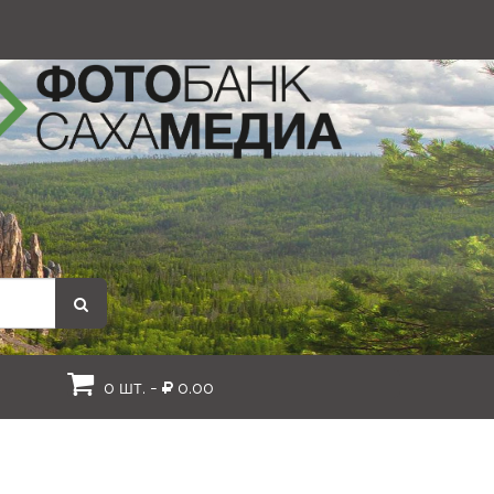
0 шт. -
0.00