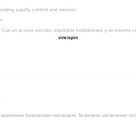
viding quality content and services.
r.
 Con un acceso sencillo, depósitos instantáneos y un enorme ca
vincispin
.
езналичным банковским переводом. Возможно заключение пос