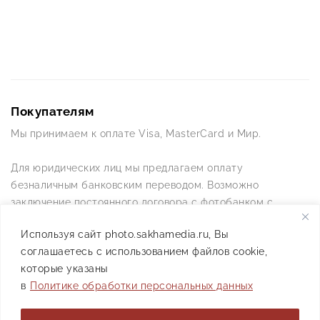
Покупателям
Мы принимаем к оплате Visa, MasterCard и Мир.
Для юридических лиц мы предлагаем оплату
безналичным банковским переводом. Возможно
заключение постоянного договора с фотобанком с
постоянной схемой работы.
Используя сайт photo.sakhamedia.ru, Вы
соглашаетесь с использованием файлов cookie,
Позвоните нам по телефону +7(4112) 42-09-42 — и мы
которые указаны
ответим на все ваши вопросы
в
Политике обработки персональных данных
АО РИИХ «Сахамедиа» © 2021