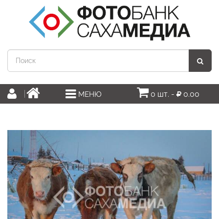
0 шт. -
0.00
МЕНЮ