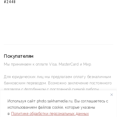
#2448
Покупателям
Мы принимаем к оплате Visa, MasterCard и Мир.
Для юридических лиц мы предлагаем оплату безналичным
банковским переводом. Возможно заключение постоянного
договора с фотобанком с постоянной схемой работы.
Используя сайт photo.sakhamedia.ru, Вы соглашаетесь с
Позвоните нам по телефону +7(4112) 42-09-42 — и мы
использованием файлов cookie, которые указаны
ответим на все ваши вопросы
в
Политике обработки персональных данных