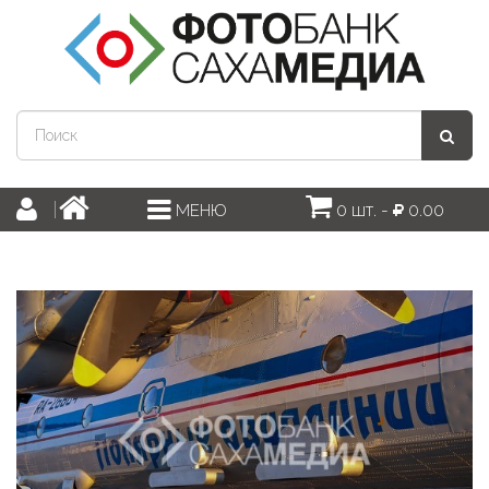
0 шт. -
0.00
МЕНЮ