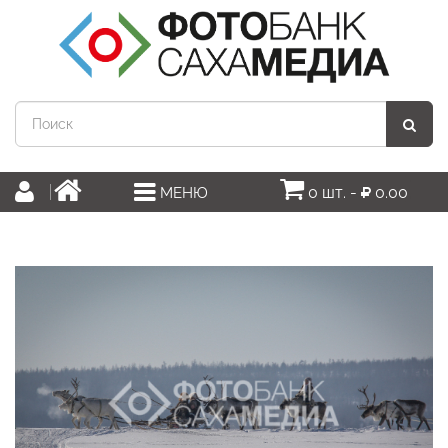
0 шт. -
0.00
МЕНЮ