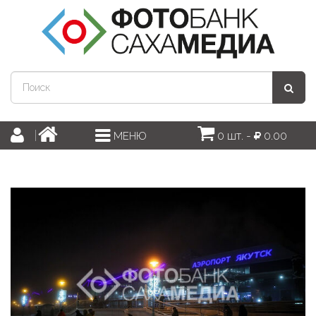
0 шт. -
0.00
МЕНЮ