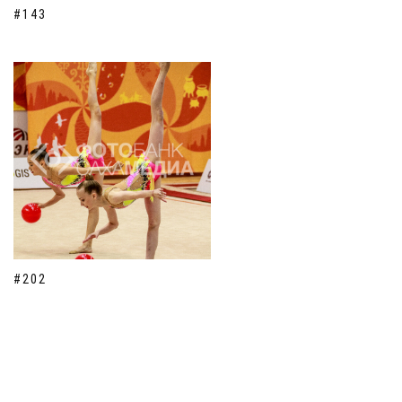
#143
#202