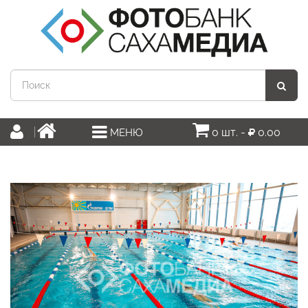
0 шт. -
0.00
МЕНЮ