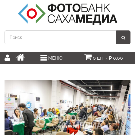
0 шт. -
0.00
МЕНЮ