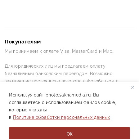
Покупателям
Мы принимаем к оплате Visa, MasterCard и Мир.
Для юридических лиц мы предлагаем оплату
безналичным банковским переводом. Возможно
заключение постоянного договора с фотобанком с
постоянной схемой работы.
Используя сайт photo.sakhamedia.ru, Вы
соглашаетесь с использованием файлов cookie,
Позвоните нам по телефону +7(4112) 42-09-42 — и мы
которые указаны
ответим на все ваши вопросы
в
Политике обработки персональных данных
АО РИИХ «Сахамедиа» © 2021
ОК