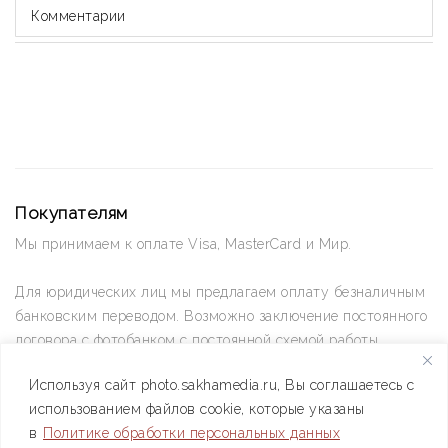
Комментарии
Покупателям
Мы принимаем к оплате Visa, MasterCard и Мир.
Для юридических лиц мы предлагаем оплату безналичным
банковским переводом. Возможно заключение постоянного
договора с фотобанком с постоянной схемой работы.
Используя сайт photo.sakhamedia.ru, Вы соглашаетесь с
Позвоните нам по телефону +7(4112) 42-09-42 — и мы
использованием файлов cookie, которые указаны
ответим на все ваши вопросы
в
Политике обработки персональных данных