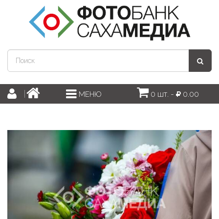
0 шт. -
0.00
МЕНЮ