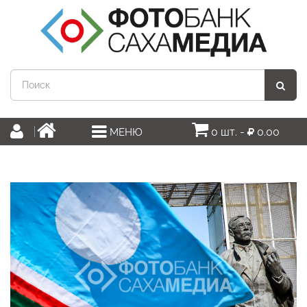
0 шт. -
0.00
МЕНЮ