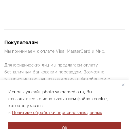
Покупателям
Мы принимаем к оплате Visa, MasterCard и Мир.
Для юридических лиц мы предлагаем оплату
безналичным банковским переводом. Возможно
заключение постоянного договора с фотобанком с
постоянной схемой работы.
Используя сайт photo.sakhamedia.ru, Вы
соглашаетесь с использованием файлов cookie,
Позвоните нам по телефону +7(4112) 42-09-42 — и мы
которые указаны
ответим на все ваши вопросы
в
Политике обработки персональных данных
АО РИИХ «Сахамедиа» © 2021
ОК