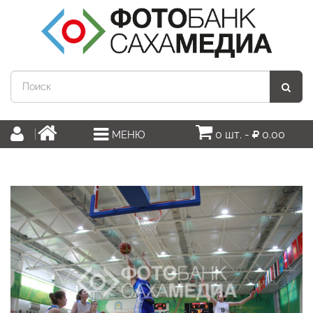
0 шт. -
0.00
МЕНЮ