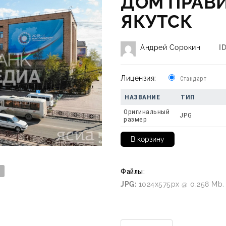
ДОМ ПРАВИ
ЯКУТСК
Андрей Сорокин
ID
Лицензия:
Стандарт
НАЗВАНИЕ
ТИП
Оригинальный
JPG
размер
Файлы:
JPG:
1024x575px @ 0.258 Mb.