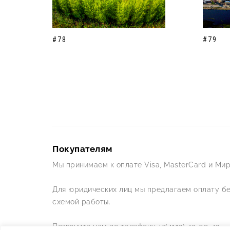
#78
#79
Покупателям
Мы принимаем к оплате Visa, MasterCard и Мир
Для юридических лиц мы предлагаем оплату б
схемой работы.
Позвоните нам по телефону +7(4112) 42-09-42 