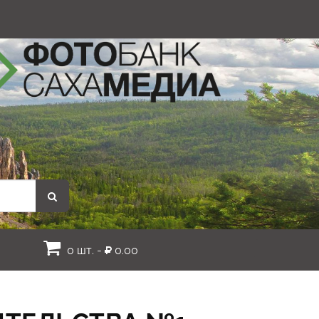
0 шт. -
0.00