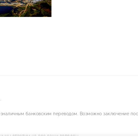
.
езналичным банковским переводом. Возможно заключение пос
— и мы ответим на все ваши вопросы