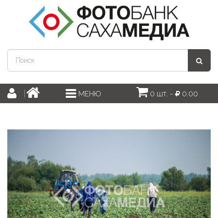
0 шт. -
0.00
МЕНЮ