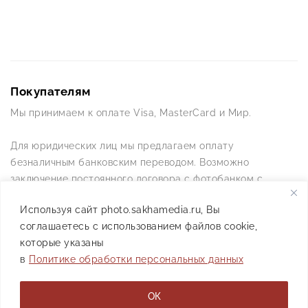
Покупателям
Мы принимаем к оплате Visa, MasterCard и Мир.
Для юридических лиц мы предлагаем оплату
безналичным банковским переводом. Возможно
заключение постоянного договора с фотобанком с
постоянной схемой работы.
Используя сайт photo.sakhamedia.ru, Вы
соглашаетесь с использованием файлов cookie,
Позвоните нам по телефону +7(4112) 42-09-42 — и мы
которые указаны
ответим на все ваши вопросы
в
Политике обработки персональных данных
АО РИИХ «Сахамедиа» © 2021
ОК