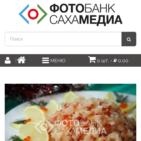
0 шт. -
0.00
МЕНЮ