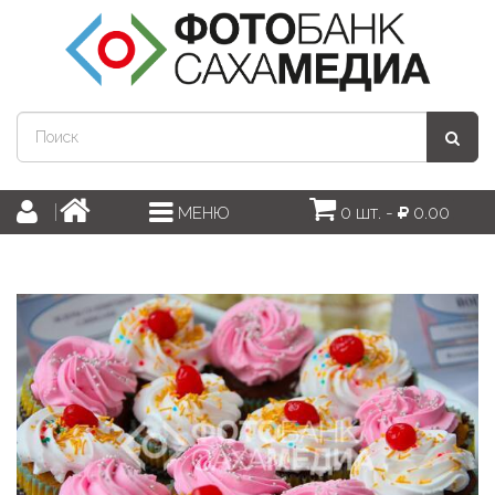
0 шт. -
0.00
МЕНЮ