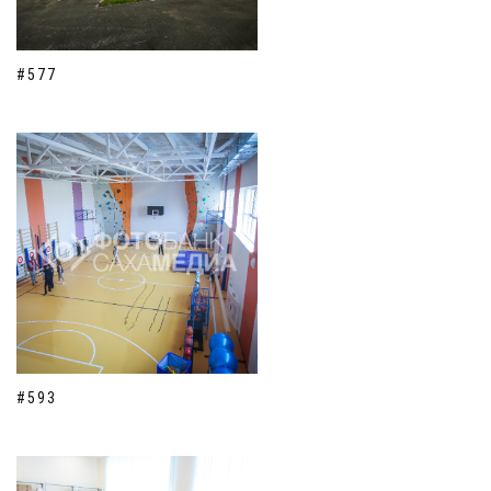
#577
#593