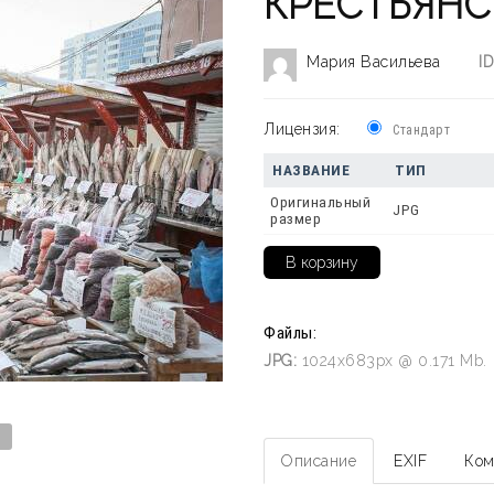
КРЕСТЬЯНС
Мария Васильева
ID
Лицензия:
Стандарт
НАЗВАНИЕ
ТИП
Оригинальный
JPG
размер
Файлы:
JPG:
1024x683px @ 0.171 Mb.
Описание
EXIF
Ком