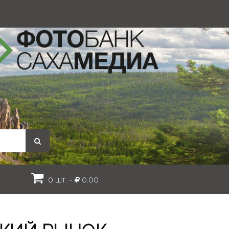
0 шт. -
0.00