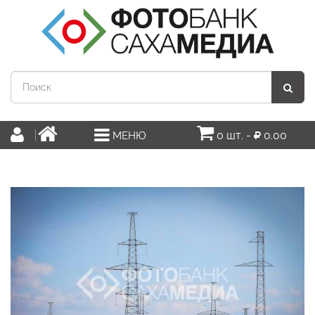
0 шт. -
0.00
МЕНЮ