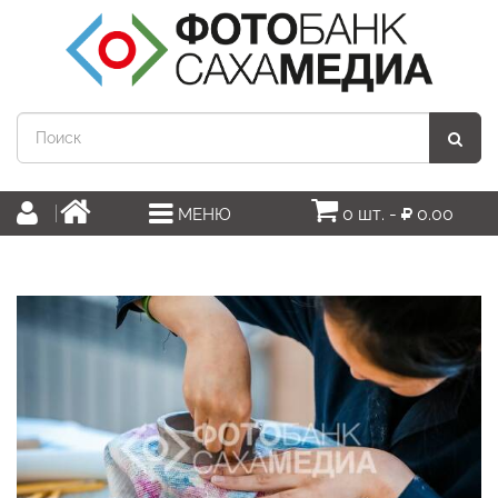
0 шт. -
0.00
МЕНЮ