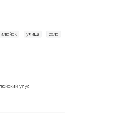
вилюйск
улица
село
люйский улус