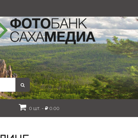
0 шт. -
0.00