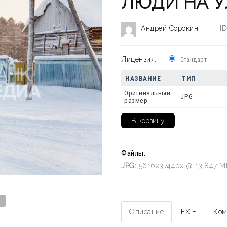
ЛЮДИ НА 
Андрей Сорокин
ID
Лицензия:
Стандарт
НАЗВАНИЕ
ТИП
Оригинальный
JPG
размер
Файлы:
JPG:
5616x3744px @ 13.847 M
Описание
EXIF
Ком