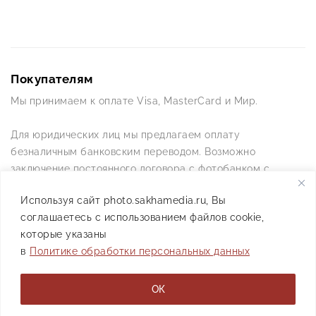
Покупателям
Мы принимаем к оплате Visa, MasterCard и Мир.
Для юридических лиц мы предлагаем оплату
безналичным банковским переводом. Возможно
заключение постоянного договора с фотобанком с
постоянной схемой работы.
Используя сайт photo.sakhamedia.ru, Вы
соглашаетесь с использованием файлов cookie,
Позвоните нам по телефону +7(4112) 42-09-42 — и мы
которые указаны
ответим на все ваши вопросы
в
Политике обработки персональных данных
АО РИИХ «Сахамедиа» © 2021
ОК