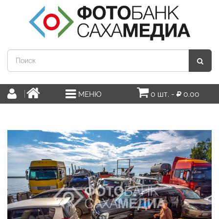
0 шт. -
0.00
МЕНЮ